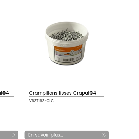
al®4
Crampillons lisses Crapal®4
V637163-CLC
En savoir plus...