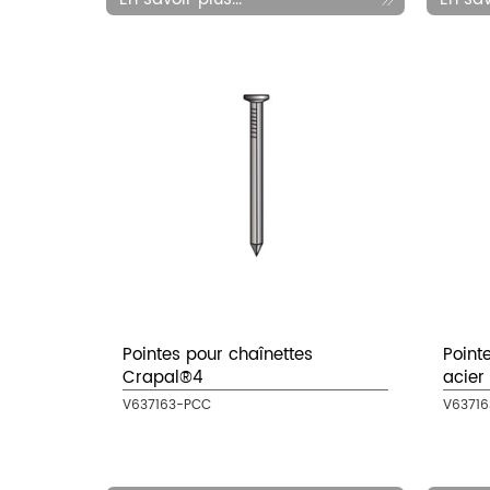
Pointes pour chaînettes
Point
Crapal®4
acier
V637163-PCC
V63716