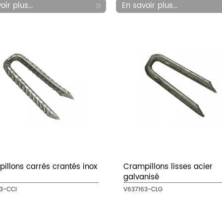
ir plus...
En savoir plus...
illons carrés crantés inox
Crampillons lisses acier
galvanisé
3-CCI
V637163-CLG