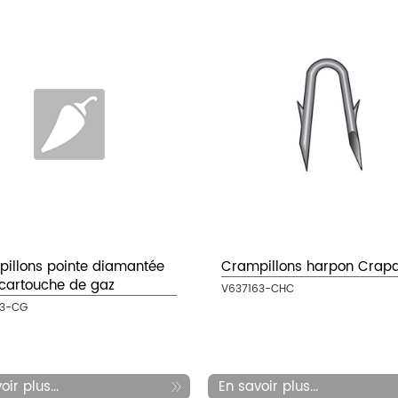
illons pointe diamantée
Crampillons harpon Crap
cartouche de gaz
V637163-CHC
63-CG
ir plus...
En savoir plus...