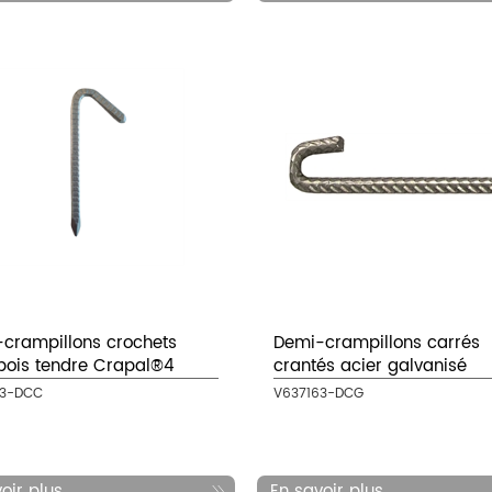
crampillons crochets
Demi-crampillons carrés
bois tendre Crapal®4
crantés acier galvanisé
63-DCC
V637163-DCG
ir plus...
En savoir plus...