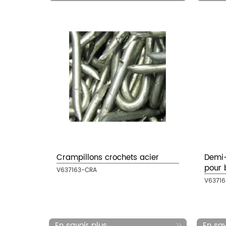
Crampillons crochets acier
Demi-
pour 
V637163-CRA
V6371
En savoir plus...
En savo