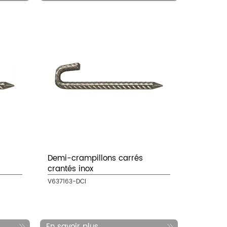
Demi-crampillons carrés
crantés inox
V637163-DCI
En savoir plus...