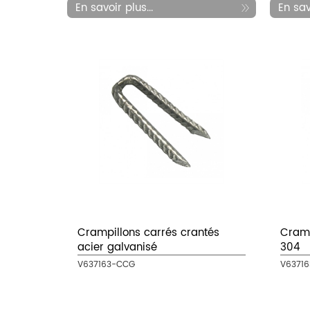
En savoir plus...
En savo
Crampillons carrés crantés
Cramp
acier galvanisé
304
V637163-CCG
V63716