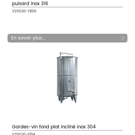
puisard inox 316
V211030-FBS6
En savoir plus...
Gardes-vin fond plat incliné inox 304
V211030-FPI4