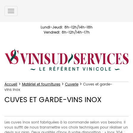
Toggle
navigation
Lundi-Jeudi: 8h-12h/14h-18h
Vendredi: 8h-12h/14h-17h
>
>
>
Accueil
Matériel et fournitures
Cuverie
Cuves et garde-
vins inox
CUVES ET GARDE-VINS INOX
Les cuves inox sont fabriquées à la commande selon vos besoins. Il
vous suffit de nous transmettre vos choix techniques pour réaliser un
devis sur plan. Deux qualités d'inox à votre disposition : • Inox 304 :