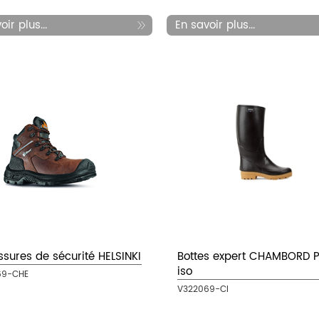
ir plus...
En savoir plus...
sures de sécurité HELSINKI
Bottes expert CHAMBORD 
iso
69-CHE
V322069-CI