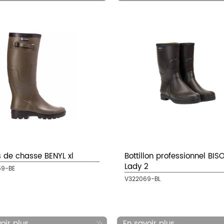
s de chasse BENYL xl
Bottillon professionnel BIS
Lady 2
69-BE
V322069-BL
ir plus...
En savoir plus...