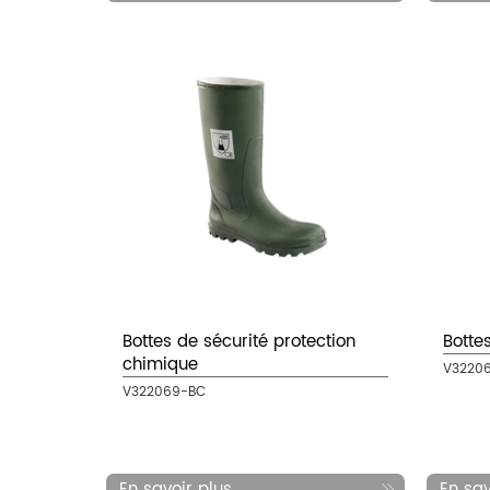
Bottes de sécurité protection
Botte
chimique
V3220
V322069-BC
En savoir plus...
En savo