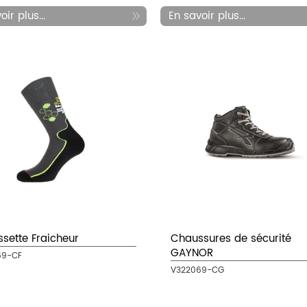
ir plus...
En savoir plus...
sette Fraicheur
Chaussures de sécurité
GAYNOR
69-CF
V322069-CG