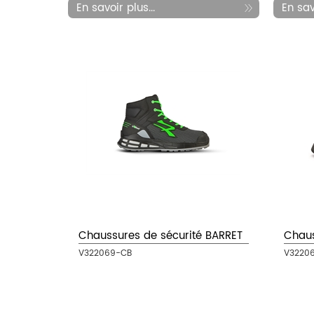
En savoir plus...
En savo
Chaussures de sécurité BARRET
Chaus
V322069-CB
V3220