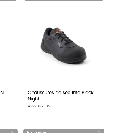
ON
Chaussures de sécurité Black
Night
V322069-BN
En savoir plus...