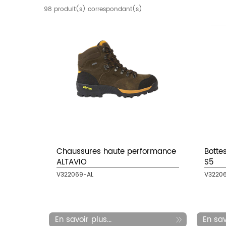
98 produit(s) correspondant(s)
Chaussures haute performance
Botte
ALTAVIO
S5
V322069-AL
V3220
En savoir plus...
En savo