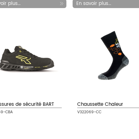
ir plus...
En savoir plus...
sures de sécurité BART
Chaussette Chaleur
69-CBA
V322069-CC