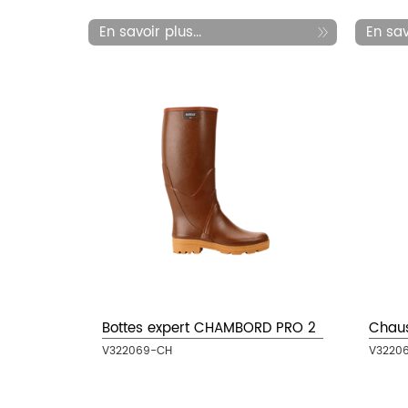
En savoir plus...
En savo
Bottes expert CHAMBORD PRO 2
Chaus
V322069-CH
V3220