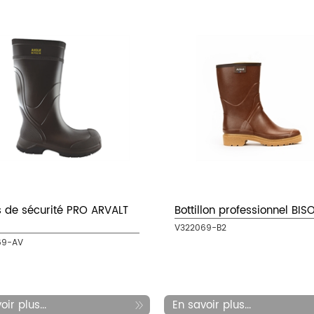
s de sécurité PRO ARVALT
Bottillon professionnel BIS
V322069-B2
69-AV
ir plus...
En savoir plus...