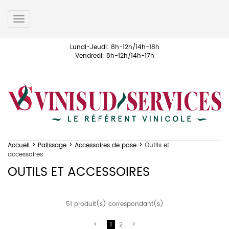
Toggle
navigation
Lundi-Jeudi: 8h-12h/14h-18h
Vendredi: 8h-12h/14h-17h
>
>
>
Accueil
Palissage
Accessoires de pose
Outils et
accessoires
OUTILS ET ACCESSOIRES
51 produit(s) correspondant(s)
1
2