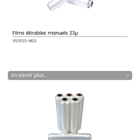
Films étirables manuels 23µ
V531122-M23
En savoir plus...