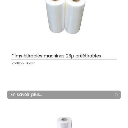
Films étirables machines 23µ préétirables
V531122-A23P
En savoir plus...