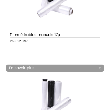
Films étirables manuels 17µ
V531122-M17
En savoir plus...