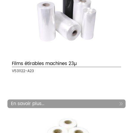
Films étirables machines 23µ
V531122-A23
En savoir plus...