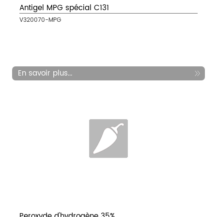
Antigel MPG spécial C131
V320070-MPG
En savoir plus...
Peroxyde d'hydrogène 35%