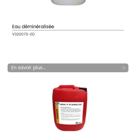
Eau déminéralisée
V320070-ED
En savoir plus...