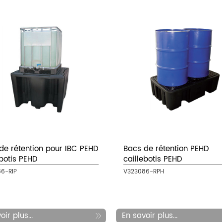
de rétention pour IBC PEHD
Bacs de rétention PEHD
ebotis PEHD
caillebotis PEHD
6-RIP
V323086-RPH
ir plus...
En savoir plus...