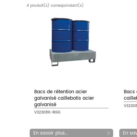
4 produit(s) correspondant(s)
Bacs de rétention acier
Bacs 
galvanisé caillebotis acier
caill
galvanisé
V32308
V323086-RGG
En savoir plus...
En savo