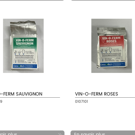
O-FERM SAUVIGNON
VIN-O-FERM ROSES
99
0107101
ir plus...
En savoir plus...